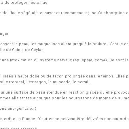
ttra de protéger l’estomac.
re de l’huile végétale, essuyer et recommencer jusqu’à absorption 
anger.
sent la peau, les muqueuses allant jusqu’à la brulure. C’est le cas
elle de Chine, de Ceylan.
ne intoxication du système nerveux (épilepsie, coma). Ce sont les
tilisées à haute dose ou de façon prolongée dans le temps. Elles 
asilic tropical, l’estragon, la muscade, le persil…
ur une surface de peau étendue en réaction glacée qu’elle provoq
emmes allaitantes ainsi que pour les nourrissons de moins de 30 m
 zone ano-génitale…)
t interdite en France. D’autres ne peuvent être délivrées que sur or