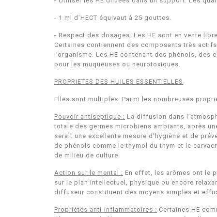
-
Utiliser les HE diluées dans un support. Les qua
-
1 ml d’HECT équivaut à 25 gouttes.
-
Respect des dosages. Les HE sont en vente libre 
Certaines contiennent des composants très actifs
l’organisme. Les HE contenant des phénols, des cét
pour les muqueuses ou neurotoxiques.
PROPRIETES DES HUILES ESSENTIELLES
Elles sont multiples. Parmi les nombreuses proprié
Pouvoir antiseptique :
La diffusion dans l’atmosphè
totale des germes microbiens ambiants, après une
serait une excellente mesure d’hygiène et de préven
de phénols comme le thymol du thym et le carvacrol
de milieu de culture.
Action sur le mental :
En effet, les arômes ont le 
sur le plan intellectuel, physique ou encore rela
diffuseur constituent des moyens simples et effi
Propriétés anti-inflammatoires :
Certaines HE comme