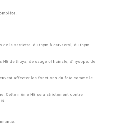
complète.
 de la sarriette, du thym à carvacrol, du thym
 HE de thuya, de sauge officinale, d’hysope, de
peuvent affecter les fonctions du foie comme le
ue. Cette même HE sera strictement contre
ois.
donnance.