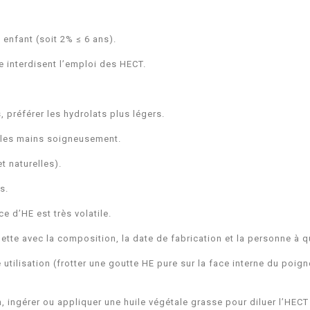
 enfant (soit 2% ≤ 6 ans).
e interdisent l’emploi des HECT.
, préférer les hydrolats plus légers.
r les mains soigneusement.
t naturelles).
ts.
ce d’HE est très volatile.
ette avec la composition, la date de fabrication et la personne à q
e utilisation (frotter une goutte HE pure sur la face interne du poign
, ingérer ou appliquer une huile végétale grasse pour diluer l’HECT 