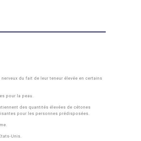
 nerveux du fait de leur teneur élevée en certains
ues pour la peau.
contiennent des quantités élevées de cétones
ptisantes pour les personnes prédisposées.
rme.
Etats-Unis.