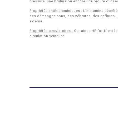
blessure, une brûlure ou encore une piqûre d’inse
Propriétés antihistaminiques :
L’histamine sécrétée
des démangeaisons, des zébrures, des enflures… D
externe.
Propriétés circulatoires :
Certaines HE fortifient le
circulation veineuse