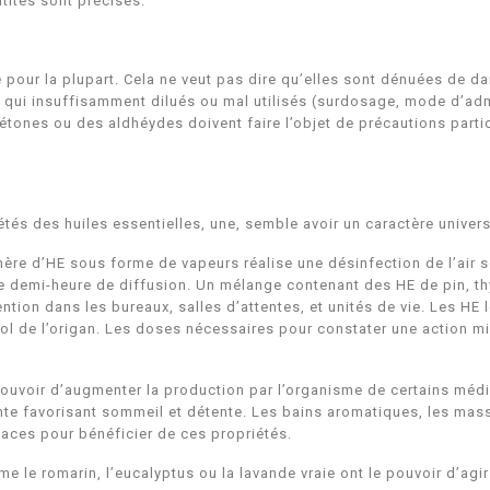
ntités sont précises.
pour la plupart. Cela ne veut pas dire qu’elles sont dénuées de dan
 qui insuffisamment dilués ou mal utilisés (surdosage, mode d’ad
ones ou des aldhéydes doivent faire l’objet de précautions particu
tés des huiles essentielles, une, semble avoir un caractère univers
re d’HE sous forme de vapeurs réalise une désinfection de l’air se 
 demi-heure de diffusion. Un mélange contenant des HE de pin, thy
tion dans les bureaux, salles d’attentes, et unités de vie. Les HE l
 de l’origan. Les doses nécessaires pour constater une action micro
pouvoir d’augmenter la production par l’organisme de certains méd
xante favorisant sommeil et détente. Les bains aromatiques, les mas
caces pour bénéficier de ces propriétés.
 le romarin, l’eucalyptus ou la lavande vraie ont le pouvoir d’agi