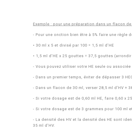
Exemple : pour une préparation dans un flacon de
-
Pour une onction bien être à 5% faire une règle 
• 30 ml x 5 et divisé par 100 = 1,5 ml d’HE
• 1,5 ml d’HE x 25 gouttes = 37,5 gouttes (arrondi
-
Vous pouvez utiliser votre HE seule ou associée
-
Dans un premier temps, éviter de dépasser 3 HE
-
Dans un flacon de 30 ml, verser 28,5 ml d’HV + 3
-
Si votre dosage est de 0,60 ml HE, faire 0,60 x 2
-
Si votre dosage est de 3 grammes pour 100 ml et q
-
La densité des HV et la densité des HE sont identi
35 ml d’HV.