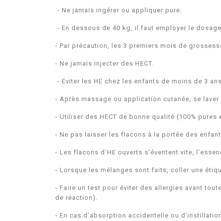
-
Ne jamais ingérer ou appliquer pure.
-
En dessous de 40 kg, il faut employer le dosage
-
Par précaution, les 3 premiers mois de grossess
-
Ne jamais injecter des HECT.
-
Eviter les HE chez les enfants de moins de 3 ans
-
Après massage ou application cutanée, se lave
-
Utiliser des HECT de bonne qualité (100% pures e
-
Ne pas laisser les flacons à la portée des enfan
-
Les flacons d’HE ouverts s’éventent vite, l’essen
-
Lorsque les mélanges sont faits, coller une étiqu
-
Faire un test pour éviter des allergies avant tout
de réaction).
-
En cas d’absorption accidentelle ou d’instillation