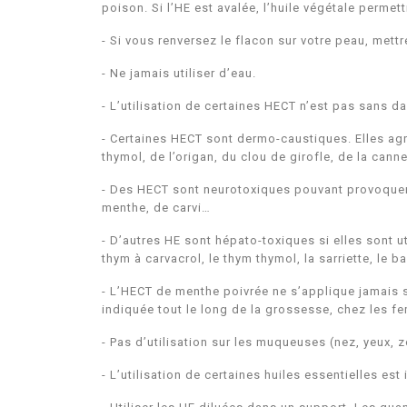
poison. Si l’HE est avalée, l’huile végétale perme
-
Si vous renversez le flacon sur votre peau, mett
-
Ne jamais utiliser d’eau.
-
L’utilisation de certaines HECT n’est pas sans d
-
Certaines HECT sont dermo-caustiques. Elles agres
thymol, de l’origan, du clou de girofle, de la cann
-
Des HECT sont neurotoxiques pouvant provoquer u
menthe, de carvi…
-
D’autres HE sont hépato-toxiques si elles sont u
thym à carvacrol, le thym thymol, la sarriette, le b
-
L’HECT de menthe poivrée ne s’applique jamais s
indiquée tout le long de la grossesse, chez les f
-
Pas d’utilisation sur les muqueuses (nez, yeux,
-
L’utilisation de certaines huiles essentielles es