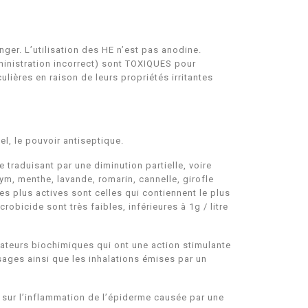
ger. L’utilisation des HE n’est pas anodine.
ministration incorrect) sont TOXIQUES pour
lières en raison de leurs propriétés irritantes
el, le pouvoir antiseptique.
traduisant par une diminution partielle, voire
m, menthe, lavande, romarin, cannelle, girofle
es plus actives sont celles qui contiennent le plus
bicide sont très faibles, inférieures à 1g / litre
iateurs biochimiques qui ont une action stimulante
sages ainsi que les inhalations émises par un
r sur l’inflammation de l’épiderme causée par une