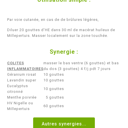
Par voie cutanée, en cas de de brûlures légères,
Diluer 20 gouttes d’HE dans 30 ml de macérat huileux de
Millepertuis. Masser localement sur la zone touchée.
Synergie :
COLITES
masser le bas ventre (6 gouttes) et bas
INFLAMMATOIRES
du dos (3 gouttes) 4 f/j pdt 7 jours
Géranium rosat
10 gouttes
Lavandin super
10 gouttes
Eucalyptus
10 gouttes
citronné
Menthe poivrée
5 gouttes
HV Nigelle ou
60 gouttes
Millepertuis
Autres synergies...