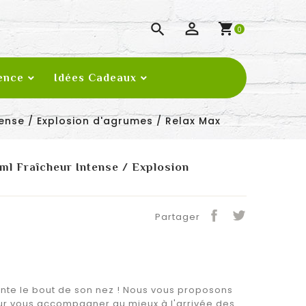

shopping_cart
0
ence
Idées Cadeaux
ntense / Explosion d'agrumes / Relax Max
ml Fraîcheur Intense / Explosion
Partager
inte le bout de son nez ! Nous vous proposons
our vous accompagner au mieux à l'arrivée des