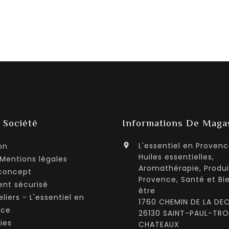
 Société
Informations De Maga
L'essentiel en Provenc
on

Huiles essentielles,
Mentions légales
Aromathérapie, Produi
concept
Provence, Santé et Bi
nt sécurisé
être
liers - L'essentiel en
1760 CHEMIN DE LA DEC
nce
26130 SAINT-PAUL-TRO
ies
CHATEAUX