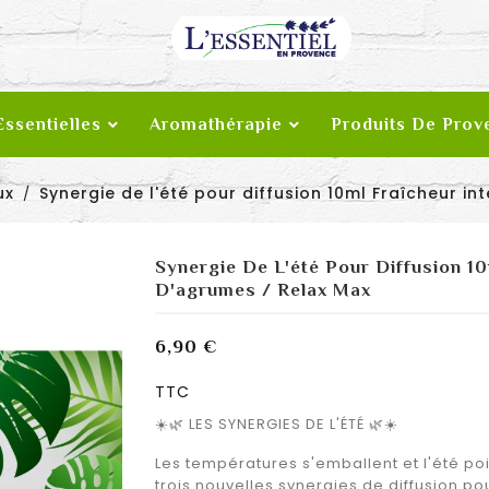
Essentielles
Aromathérapie
Produits De Prov
ux
Synergie de l'été pour diffusion 10ml Fraîcheur i
Synergie De L'été Pour Diffusion 10
D'agrumes / Relax Max
6,90 €
TTC
☀️🌿 LES SYNERGIES DE L'ÉTÉ 🌿☀️
Les températures s'emballent et l'été po
trois nouvelles synergies de diffusion p