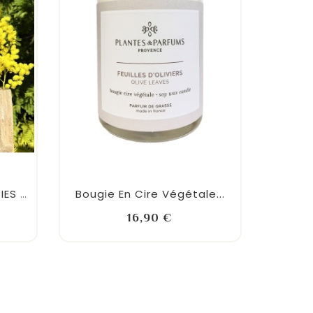
Bougie En Cire Végétale...
Bougi
🌼 TROUSSE ANTI-ALLERGIES 🌼
Prix
16,90 €