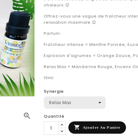
chaleurs 🥵
Offrez-vous une vague de fraîcheur int
relaxation maximale 😉
Parfum :
Fraîcheur intense = Menthe Poivrée, Euca
Explosion d'agrumes = Orange Douce, Pa
Relax Max = Mandarine Rouge, Encens Oli
10ml
Synergie

Quantité

Ajouter Au Panier