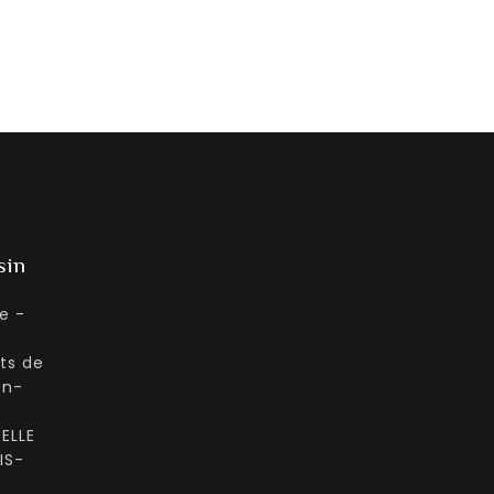
sin
e -
ts de
en-
ELLE
IS-